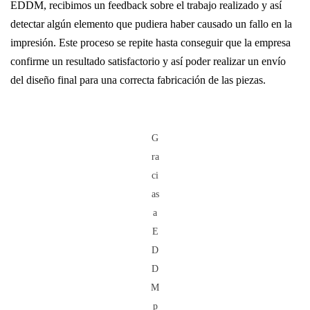
EDDM, recibimos un feedback sobre el trabajo realizado y así
detectar algún elemento que pudiera haber causado un fallo en la
impresión. Este proceso se repite hasta conseguir que la empresa
confirme un resultado satisfactorio y así poder realizar un envío
del diseño final para una correcta fabricación de las piezas.
G
ra
ci
as
a
E
D
D
M
p