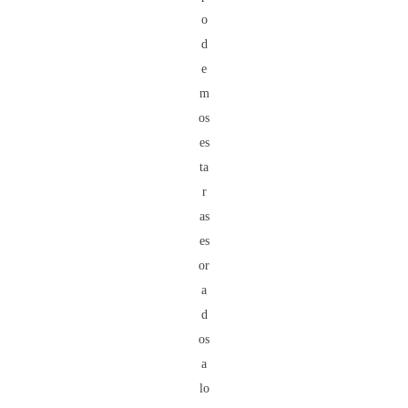
o
d
e
m
os
es
ta
r
as
es
or
a
d
os
a
lo