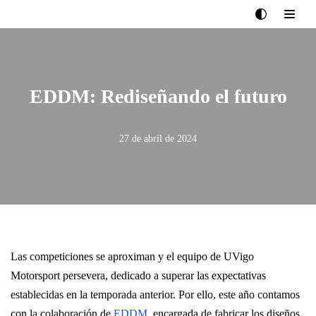
Saltar
al
contenido
EDDM: Rediseñando el futuro
27 de abril de 2024
Las competiciones se aproximan y el equipo de UVigo
Motorsport persevera, dedicado a superar las expectativas
establecidas en la temporada anterior. Por ello, este año contamos
con la colaboración de
EDDM
, encargada de fabricar los diseños