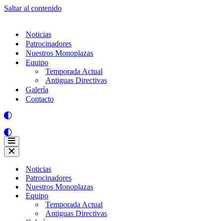
Saltar al contenido
Noticias
Patrocinadores
Nuestros Monoplazas
Equipo
Temporada Actual
Antiguas Directivas
Galería
Contacto
Menú
de
Menú
navegación
de
Noticias
navegación
Patrocinadores
Nuestros Monoplazas
Equipo
Temporada Actual
Antiguas Directivas