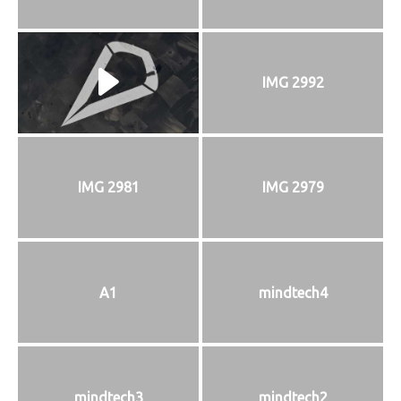
IMG 2992
IMG 2981
IMG 2979
A1
mindtech4
mindtech3
mindtech2