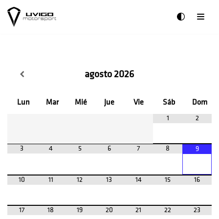
Saltar
al
contenido
agosto
2026
Lun
Mar
Mié
Jue
Vie
Sáb
Dom
1
2
3
4
5
6
7
8
9
10
11
12
13
14
15
16
17
18
19
20
21
22
23