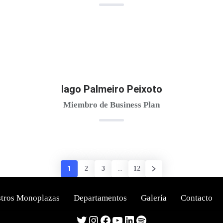
Iago Palmeiro Peixoto
Miembro de Business Plan
1
2
3
…
12
tros Monoplazas
Departamentos
Galería
Contacto