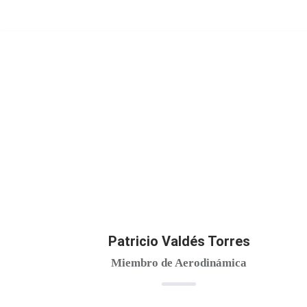
Saltar
al
contenido
Patricio Valdés Torres
Miembro de Aerodinámica