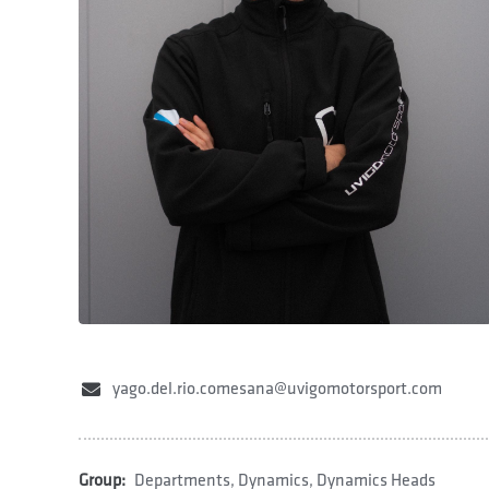
yago.del.rio.comesana@uvigomotorsport.com
Group:
Departments
,
Dynamics
,
Dynamics Heads